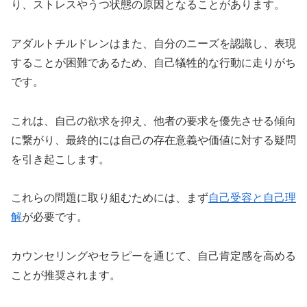
り、ストレスやうつ状態の原因となることがあります。
アダルトチルドレンはまた、自分のニーズを認識し、表現
することが困難であるため、自己犠牲的な行動に走りがち
です。
これは、自己の欲求を抑え、他者の要求を優先させる傾向
に繋がり、最終的には自己の存在意義や価値に対する疑問
を引き起こします。
これらの問題に取り組むためには、まず
自己受容と自己理
解
が必要です。
カウンセリングやセラピーを通じて、自己肯定感を高める
ことが推奨されます。