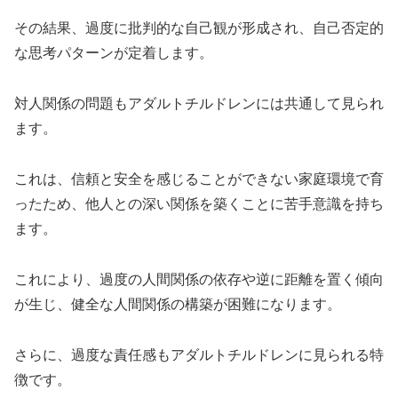
その結果、過度に批判的な自己観が形成され、自己否定的
な思考パターンが定着します。
対人関係の問題もアダルトチルドレンには共通して見られ
ます。
これは、信頼と安全を感じることができない家庭環境で育
ったため、他人との深い関係を築くことに苦手意識を持ち
ます。
これにより、過度の人間関係の依存や逆に距離を置く傾向
が生じ、健全な人間関係の構築が困難になります。
さらに、過度な責任感もアダルトチルドレンに見られる特
徴です。