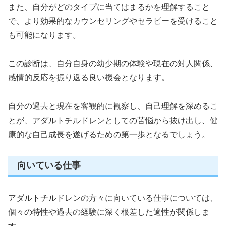
また、自分がどのタイプに当てはまるかを理解すること
で、より効果的なカウンセリングやセラピーを受けること
も可能になります。
この診断は、自分自身の幼少期の体験や現在の対人関係、
感情的反応を振り返る良い機会となります。
自分の過去と現在を客観的に観察し、自己理解を深めるこ
とが、アダルトチルドレンとしての苦悩から抜け出し、健
康的な自己成長を遂げるための第一歩となるでしょう。
向いている仕事
アダルトチルドレンの方々に向いている仕事については、
個々の特性や過去の経験に深く根差した適性が関係しま