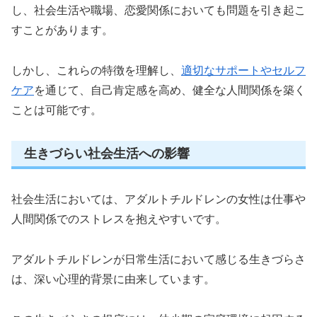
し、社会生活や職場、恋愛関係においても問題を引き起こ
すことがあります。
しかし、これらの特徴を理解し、
適切なサポートやセルフ
ケア
を通じて、自己肯定感を高め、健全な人間関係を築く
ことは可能です。
生きづらい社会生活への影響
社会生活においては、アダルトチルドレンの女性は仕事や
人間関係でのストレスを抱えやすいです。
アダルトチルドレンが日常生活において感じる生きづらさ
は、深い心理的背景に由来しています。