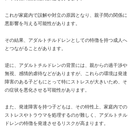
これが家庭内で誤解や対立の原因となり、親子間の関係に
悪影響を与える可能性があります。
その結果、アダルトチルドレンとしての特徴を持つ成人へ
とつながることがあります。
逆に、アダルトチルドレンの背景には、親からの過干渉や
無視、感情的虐待などがありますが、これらの環境は発達
障害のある子どもにとって特にストレスが大きいため、そ
の症状を悪化させる可能性があります。
また、発達障害を持つ子どもは、その特性上、家庭内での
ストレスやトラウマを処理するのが難しく、アダルトチル
ドレンの特徴を発達させるリスクが高まります。