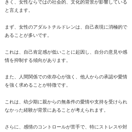
きく、女性ならではの社会的、文化的背景が影響している
と言えます。
まず、女性のアダルトチルドレンは、自己表現に消極的で
あることが多いです。
これは、自己肯定感が低いことに起因し、自分の意見や感
情を抑制する傾向があります。
また、人間関係での依存心が強く、他人からの承認や愛情
を強く求めることが特徴です。
これは、幼少期に親からの無条件の愛情や支持を受けられ
なかった経験が背景にあることが考えられます。
さらに、感情のコントロールが苦手で、特にストレスや対