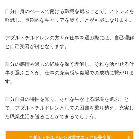
自分自身のペースで働ける環境を選ぶことで、ストレスを
軽減し、長期的なキャリアを築くことが可能になります。
アダルトチルドレンの方々が仕事を選ぶ際には、自己理解
と自己受容が鍵となります。
自分の感情や過去の経験を深く理解し、それを活かせる仕
事を選ぶことが、仕事の充実感や職場での成功に繋がりま
す。
自分自身の特性を知り、それを生かせる環境を選ぶこと
で、アダルトチルドレンとしての困難を乗り越え、充実し
た職業生活を送ることができるでしょう。
アダルトチルドレン改善マニュアル完全版