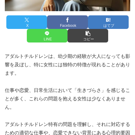
X
Facebook
はてブ
LINE
コピー
アダルトチルドレンは、幼少期の経験が大人になっても影
響を及ぼし、特に女性には独特の特徴が現れることがあり
ます。
仕事や恋愛、日常生活において「生きづらさ」を感じるこ
とが多く、これらの問題を抱える女性は少なくありませ
ん。
アダルトチルドレン特有の問題を理解し、それに対応する
ための適切な仕事や、恋愛できない背景にある心理的要因