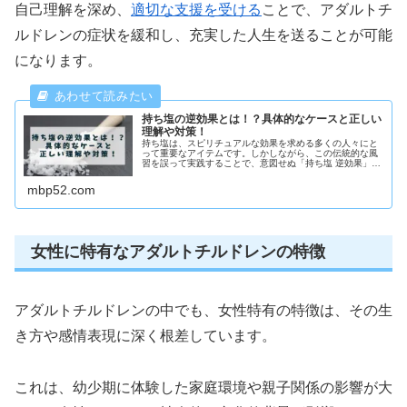
自己理解を深め、
適切な支援を受ける
ことで、アダルトチ
ルドレンの症状を緩和し、充実した人生を送ることが可能
になります。
持ち塩の逆効果とは！？具体的なケースと正しい
理解や対策！
持ち塩は、スピリチュアルな効果を求める多くの人々にと
って重要なアイテムです。しかしながら、この伝統的な風
習を誤って実践することで、意図せぬ「持ち塩 逆効果」が
生じることがあります。本記事では、持ち塩の効果的な利
用方法と、その逆効果を回避する...
mbp52.com
女性に特有なアダルトチルドレンの特徴
アダルトチルドレンの中でも、女性特有の特徴は、その生
き方や感情表現に深く根差しています。
これは、幼少期に体験した家庭環境や親子関係の影響が大