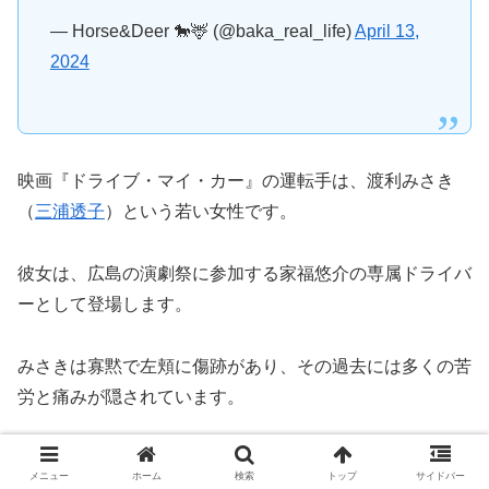
— Horse&Deer 🐎🦌 (@baka_real_life)
April 13,
2024
映画『ドライブ・マイ・カー』の運転手は、渡利みさき
（
三浦透子
）という若い女性です。
彼女は、広島の演劇祭に参加する家福悠介の専属ドライバ
ーとして登場します。
みさきは寡黙で左頬に傷跡があり、その過去には多くの苦
労と痛みが隠されています。
みさきは優れた運転技術を持ち、家福の大切な車である赤
メニュー
ホーム
検索
トップ
サイドバー