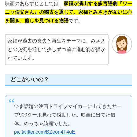
映画のあらすじとしては、
家福が演出する多言語劇『ワー
ニャ伯父さん』の稽古を通じて、家福とみさきが互いに心
を開き、癒しを見つける物語
です。
家福が過去の喪失と再生をテーマに、みさき
との交流を通じて少しずつ前に進む姿が描か
れています。
どこがいいの？
いま話題の映画ドライブマイカーに出てきたサー
ブ900ターボ見れて感動した。映画に出てた個
体。めっちゃ綺麗でした。
pic.twitter.com/BZeon4T4uE