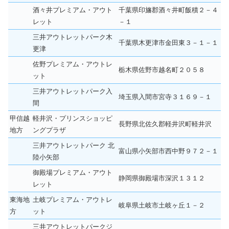
酒々井プレミアム・アウト
千葉県印旛郡酒々井町飯積２－４
レット
－１
三井アウトレットパーク木
千葉県木更津市金田東３－１－１
更津
佐野プレミアム・アウトレ
栃木県佐野市越名町２０５８
ット
三井アウトレットパーク入
埼玉県入間市宮寺３１６９－１
間
甲信越
軽井沢・プリンスショッピ
長野県北佐久郡軽井沢町軽井沢
地方
ングプラザ
三井アウトレットパーク 北
富山県小矢部市西中野９７２－１
陸小矢部
御殿場プレミアム・アウト
静岡県御殿場市深沢１３１２
レット
東海地
土岐プレミアム・アウトレ
岐阜県土岐市土岐ヶ丘１－２
方
ット
三井アウトレットパークジ