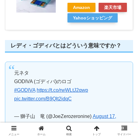
Amazon
楽天市場
Yahooショッピング
レディ・ゴディバとはどういう意味ですか？
元ネタ
GODIVA (ゴディバ)のロゴ
#GODIVA
https://t.co/rwWLtJ2qwp
pic.twitter.com/B9Qlt2idqC
— 獅子山 竜 (@JoeZerozeronine)
August 17,
2023
メニュー
ホーム
検索
トップ
サイドバー