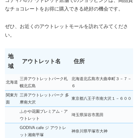
ゴディバのアウトレット店舗でのショッピングは、高品質
なチョコレートをお得に購入できる絶好の機会です。
ぜひ、お近くのアウトレットモールを訪れてみてくださ
い。
地
アウトレット名
住所
域
三井アウトレットパーク札
北海道北広島市大曲幸町３－７－
北海道
幌北広島
６
関東方
三井アウトレットパーク 多
東京都八王子市南大沢１－６００
面
摩南大沢
ふかや花園プレミアム・ア
埼玉県深谷市黒田
ウトレット
GODIVA cafe ジ アウトレ
神奈川県平塚市大神
ット湘南平塚