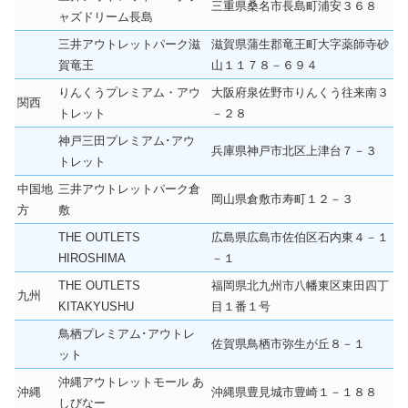
三重県桑名市長島町浦安３６８
ャズドリーム長島
三井アウトレットパーク滋
滋賀県蒲生郡竜王町大字薬師寺砂
賀竜王
山１１７８－６９４
りんくうプレミアム・アウ
大阪府泉佐野市りんくう往来南３
関西
トレット
－２８
神戸三田プレミアム･アウ
兵庫県神戸市北区上津台７－３
トレット
中国地
三井アウトレットパーク倉
岡山県倉敷市寿町１２－３
方
敷
THE OUTLETS
広島県広島市佐伯区石内東４－１
HIROSHIMA
－１
THE OUTLETS
福岡県北九州市八幡東区東田四丁
九州
KITAKYUSHU
目１番１号
鳥栖プレミアム･アウトレ
佐賀県鳥栖市弥生が丘８－１
ット
沖縄アウトレットモール あ
沖縄
沖縄県豊見城市豊崎１－１８８
しびなー