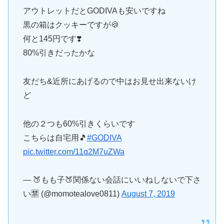
アウトレットだとGODIVAも安いですね
黒の箱はクッキーですが🍪
何と145円です❣️
80%引きだったかな
友だち&近所にあげるので中はお見せ出来ないけ
ど
他の２つも60%引きくらいです
こちらは自宅用🎵
#GODIVA
pic.twitter.com/11q2M7uZWa
— 🍑もも子🍑関係ない会話にいいねしないで下さ
い🈲 (@momotealove0811)
August 7, 2019